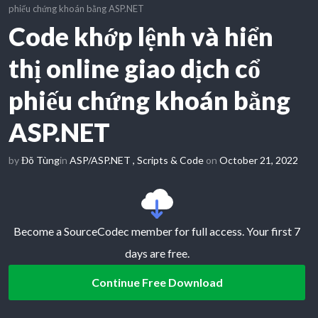
phiếu chứng khoán bằng ASP.NET
Code khớp lệnh và hiển
thị online giao dịch cổ
phiếu chứng khoán bằng
ASP.NET
by
Đõ Tùng
in
ASP/ASP.NET
,
Scripts & Code
on
October 21, 2022
Become a SourceCodec member for full access. Your first 7
days are free.
Continue Free Download