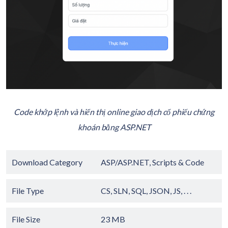
Code khớp lệnh và hiển thị online giao dịch cổ phiếu chứng
khoán bằng ASP.NET
Download Category
ASP/ASP.NET
,
Scripts & Code
File Type
CS, SLN, SQL, JSON, JS, . . .
File Size
23 MB