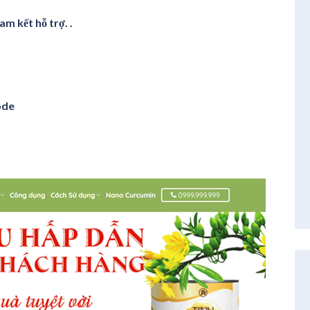
m kết hỗ trợ. .
ode