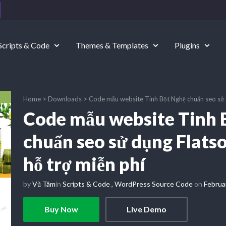
Scripts & Code
Themes & Templates
Plugins
Home
>
Downloads
>
Code mẫu website Tinh Bột Nghệ chuẩn seo sử 
Code mẫu website Tinh 
chuẩn seo sử dụng Flat
hỗ trợ miễn phí
by
Vũ Tâm
in
Scripts & Code
,
WordPress Source Code
on
Februa
Buy Now
Live Demo